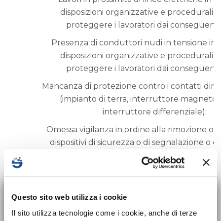
disposizioni organizzative e procedurali 
proteggere i lavoratori dai conseguenti r
Presenza di conduttori nudi in tensione in 
disposizioni organizzative e procedurali 
proteggere i lavoratori dai conseguenti r
Mancanza di protezione contro i contatti dirett
(impianto di terra, interruttore magneto
interruttore differenziale):
Omessa vigilanza in ordine alla rimozione o m
dispositivi di sicurezza o di segnalazione o di
Omessa notifica all’organo di vigilanza prima de
lavori che possono comportare il rischio di 
all’amianto:
×
Nuovo corso sulla
Questo sito web utilizza i cookie
Omessa valutazione dei rischi derivanti dal 
sicurezza per Datori
Il sito utilizza tecnologie come i cookie, anche di terze
rinvenimento di ordigni bellici inesplosi ai sensi