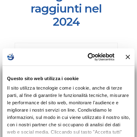
raggiunti nel
2024
13
×
Nuovo corso sulla
Questo sito web utilizza i cookie
COMPONENTI STAFF
sicurezza per Datori
Il sito utilizza tecnologie come i cookie, anche di terze
parti, al fine di garantire le funzionalità tecniche, misurare
di Lavoro disponibile!
le performance del sito web, monitorare l'audience e
migliorare i nostri servizi on line. Condividiamo le
Dal 24 maggio 2025 entra in vigore
informazioni, sul modo in cui viene utilizzato il nostro sito,
l’obbligo formativo previsto dal nuovo
con i nostri partner che si occupano di analisi dei dati
88
Accordo Stato-Regioni 2025 che introduce
web e social media. Cliccando sul tasto "Accetta tutti"