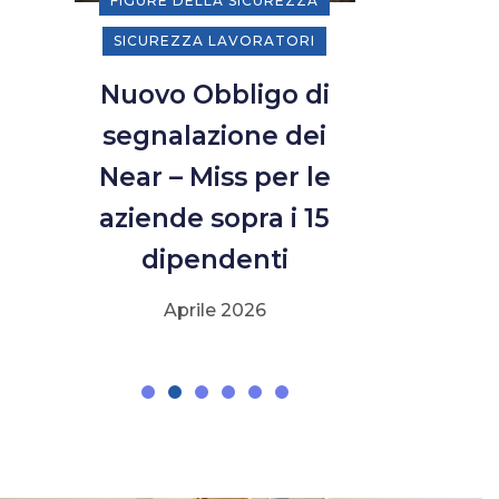
FIGURE DELLA SICUREZZA
SICUREZZA 
SICUREZZA LAVORATORI
Smart W
Nuovo Obbligo di
nuovo ob
segnalazione dei
informati
Near – Miss per le
ai lav
aziende sopra i 15
Aprile
dipendenti
Aprile 2026