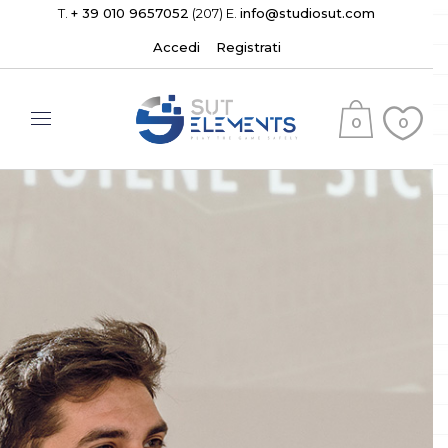
T.
+ 39 010 9657052
(207) E.
info@studiosut.com
Accedi
Registrati
0
0
(
)