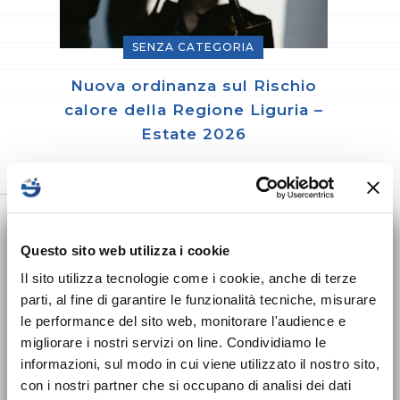
SENZA CATEGORIA
Nuova ordinanza sul Rischio
calore della Regione Liguria –
Estate 2026
Giugno 2026
×
Nuovo corso sulla
Sede Legale
Questo sito web utilizza i cookie
sicurezza per Datori
Il sito utilizza tecnologie come i cookie, anche di terze
SUT ELEMENTS srl
parti, al fine di garantire le funzionalità tecniche, misurare
di Lavoro disponibile!
Corso Italia, 148
le performance del sito web, monitorare l'audience e
Ronco Scrivia (GE) 16019
migliorare i nostri servizi on line. Condividiamo le
Dal 24 maggio 2025 entra in vigore
P. IVA 02411690999
informazioni, sul modo in cui viene utilizzato il nostro sito,
l’obbligo formativo previsto dal nuovo
con i nostri partner che si occupano di analisi dei dati