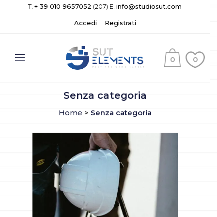
T.
+ 39 010 9657052
(207) E.
info@studiosut.com
Accedi
Registrati
0
0
(
)
Senza categoria
Home
>
Senza categoria