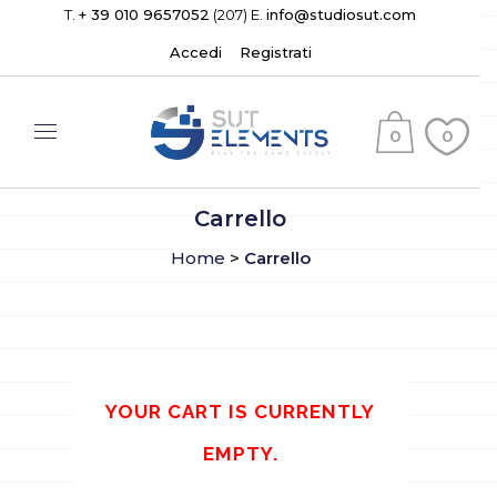
T.
+ 39 010 9657052
(207) E.
info@studiosut.com
Accedi
Registrati
0
0
(
)
Carrello
Home
>
Carrello
YOUR CART IS CURRENTLY
EMPTY.