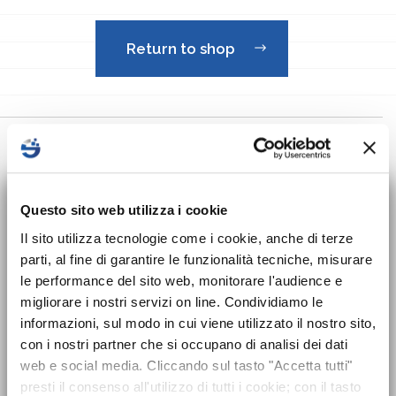
Return to shop
Sede Legale
×
Nuovo corso sulla
Questo sito web utilizza i cookie
SUT ELEMENTS srl
sicurezza per Datori
Corso Italia, 148
Il sito utilizza tecnologie come i cookie, anche di terze
Ronco Scrivia (GE) 16019
parti, al fine di garantire le funzionalità tecniche, misurare
di Lavoro disponibile!
le performance del sito web, monitorare l'audience e
P. IVA 02411690999
migliorare i nostri servizi on line. Condividiamo le
Dal 24 maggio 2025 entra in vigore
informazioni, sul modo in cui viene utilizzato il nostro sito,
l’obbligo formativo previsto dal nuovo
con i nostri partner che si occupano di analisi dei dati
Accordo Stato-Regioni 2025 che introduce
web e social media. Cliccando sul tasto "Accetta tutti"
presti il consenso all'utilizzo di tutti i cookie; con il tasto
il corso di formazione sicurezza
per tutti i