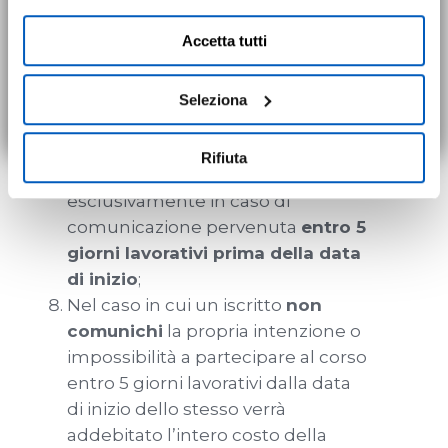
dei cookie necessari. Per saperne di più ed
partecipare ad una sessione
maggio 2027) per completare il corso. Il
eventualmente modificare il tuo consenso, consulta
Accetta tutti
successiva a calendario;
corso è attualmente disponibile per
l'Informativa su
Cookies
e
Privacy
. È possibile
Ogni partecipante ha la
l’acquisto in modalità e-learning (in
liberamente prestare, rifiutare o revocare il proprio
possibilità di posticipare o
Seleziona
autonomia da remoto) cliccando
QUI
.
consenso in qualsiasi momento, accedendo al pannello
annullare l’iscrizione ad un corso
Mostra Dettagli.
con la trattenuta del 50% della
Rifiuta
quota di iscrizione
esclusivamente in caso di
comunicazione pervenuta
entro 5
giorni lavorativi prima della data
di inizio
;
Nel caso in cui un iscritto
non
comunichi
la propria intenzione o
impossibilità a partecipare al corso
entro 5 giorni lavorativi dalla data
di inizio dello stesso verrà
addebitato l’intero costo della