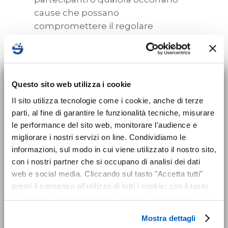
cause che possano
compromettere il regolare
svolgimento dei corsi. In tal caso
gli iscritti potranno decidere di
partecipare in una sessione
×
successiva tra quelle presenti a
Nuovo corso sulla
Questo sito web utilizza i cookie
calendario;
sicurezza per Datori
Il sito utilizza tecnologie come i cookie, anche di terze
Tutti i corsi prevedono che vi sia
parti, al fine di garantire le funzionalità tecniche, misurare
di Lavoro disponibile!
un numero massimo di
le performance del sito web, monitorare l'audience e
partecipanti
(secondo i dettami
migliorare i nostri servizi on line. Condividiamo le
normativi attualmente vigenti).
Dal 24 maggio 2025 entra in vigore
informazioni, sul modo in cui viene utilizzato il nostro sito,
Qualora venga superato il numero
l’obbligo formativo previsto dal nuovo
con i nostri partner che si occupano di analisi dei dati
di adesioni si procederà con un
Accordo Stato-Regioni 2025 che introduce
web e social media. Cliccando sul tasto "Accetta tutti"
sistema di preferenza in base
presti il consenso all'utilizzo di tutti i cookie; con il tasto
il corso di formazione sicurezza
per tutti i
all’ordine cronologico di
"Seleziona" puoi selezionare i cookie a cui prestare il
datori di lavoro
. I datori di lavoro già in
consenso; con il tasto "Rifiuta" o cliccando la “X” in alto a
iscrizione e pagamento
. Gli iscritti
carica al momento dell’entrata in vigore
Mostra dettagli
destra puoi continuare la navigazione solo con l'utilizzo
che rimarranno esclusi potranno
hanno 24 mesi di tempo (entro il 24