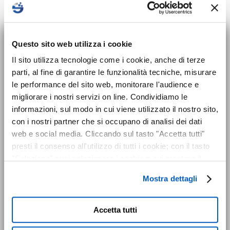
×
Nuovo corso sulla
Questo sito web utilizza i cookie
sicurezza per Datori
Il sito utilizza tecnologie come i cookie, anche di terze
parti, al fine di garantire le funzionalità tecniche, misurare
di Lavoro disponibile!
le performance del sito web, monitorare l'audience e
20 Ottobre 2026
migliorare i nostri servizi on line. Condividiamo le
Dal 24 maggio 2025 entra in vigore
informazioni, sul modo in cui viene utilizzato il nostro sito,
l’obbligo formativo previsto dal nuovo
con i nostri partner che si occupano di analisi dei dati
CORSI SPAZI CONFINATI
Accordo Stato-Regioni 2025 che introduce
web e social media. Cliccando sul tasto "Accetta tutti"
presti il consenso all'utilizzo di tutti i cookie; con il tasto
il corso di formazione sicurezza
per tutti i
Formazione di
"Seleziona" puoi selezionare i cookie a cui prestare il
datori di lavoro
. I datori di lavoro già in
aggiornamento per
consenso; con il tasto "Rifiuta" o cliccando la “X” in alto a
carica al momento dell’entrata in vigore
addetti a lavorazioni in
Mostra dettagli
destra puoi continuare la navigazione solo con l'utilizzo
hanno 24 mesi di tempo (entro il 24
ambienti confinati
dei cookie necessari. Per saperne di più ed
maggio 2027) per completare il corso. Il
eventualmente modificare il tuo consenso, consulta
Accetta tutti
corso è attualmente disponibile per
l'Informativa su
Cookies
e
Privacy
. È possibile
l’acquisto in modalità e-learning (in