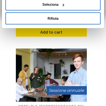
149,00
€
liberamente prestare, rifiutare o revocare il proprio
Seleziona
autonomia da remoto) cliccando
QUI
.
consenso in qualsiasi momento, accedendo al pannello
4 ore
In presenza
Mostra Dettagli.
Rifiuta
Add to cart
Sessione annuale
CORSI RLS (RAPPRESENTANTE DEI