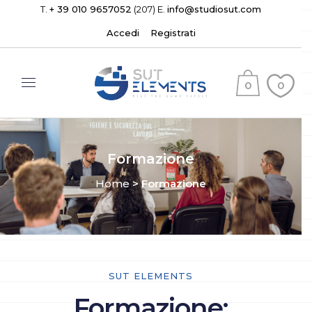
T.
+ 39 010 9657052
(207) E.
info@studiosut.com
Accedi
Registrati
0
0
(
)
Formazione
Home
>
Formazione
SUT ELEMENTS
Formazione: