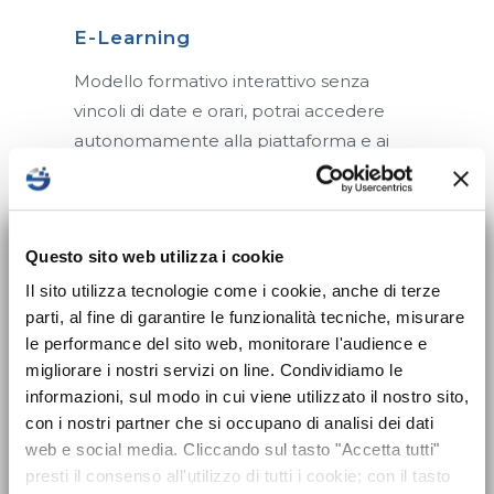
E-Learning
Modello formativo interattivo senza
vincoli di date e orari, potrai accedere
autonomamente alla piattaforma e ai
contenuti digitali.
Scopri di più
×
Nuovo corso sulla
Questo sito web utilizza i cookie
sicurezza per Datori
Il sito utilizza tecnologie come i cookie, anche di terze
parti, al fine di garantire le funzionalità tecniche, misurare
di Lavoro disponibile!
le performance del sito web, monitorare l'audience e
migliorare i nostri servizi on line. Condividiamo le
Dal 24 maggio 2025 entra in vigore
informazioni, sul modo in cui viene utilizzato il nostro sito,
B-learning
l’obbligo formativo previsto dal nuovo
con i nostri partner che si occupano di analisi dei dati
Il cosiddetto Blended Learning è un
Accordo Stato-Regioni 2025 che introduce
web e social media. Cliccando sul tasto "Accetta tutti"
modello formativo presenta la somma
presti il consenso all'utilizzo di tutti i cookie; con il tasto
il corso di formazione sicurezza
per tutti i