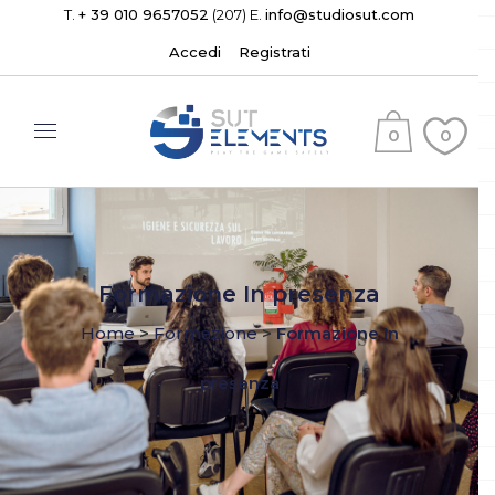
T.
+ 39 010 9657052
(207) E.
info@studiosut.com
Accedi
Registrati
0
0
(
)
Formazione In presenza
Home
>
Formazione
>
Formazione In
presenza