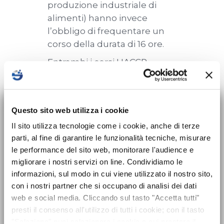
produzione industriale di
alimenti) hanno invece
l’obbligo di frequentare un
corso della durata di 16 ore.
Entrambi i corsi HACCP
hanno validità
quinquennale e devono
×
essere aggiornati con un
Nuovo corso sulla
Questo sito web utilizza i cookie
corso apposito della durata
sicurezza per Datori
Il sito utilizza tecnologie come i cookie, anche di terze
di 4 ore per entrambe le
parti, al fine di garantire le funzionalità tecniche, misurare
tipologie di addetti.
di Lavoro disponibile!
le performance del sito web, monitorare l'audience e
migliorare i nostri servizi on line. Condividiamo le
Dal 24 maggio 2025 entra in vigore
informazioni, sul modo in cui viene utilizzato il nostro sito,
Programma del corso:
l’obbligo formativo previsto dal nuovo
con i nostri partner che si occupano di analisi dei dati
Rischi e pericoli
Accordo Stato-Regioni 2025 che introduce
web e social media. Cliccando sul tasto "Accetta tutti"
alimentari: chimici, fisici,
presti il consenso all'utilizzo di tutti i cookie; con il tasto
il corso di formazione sicurezza
per tutti i
microbiologici e la loro
"Seleziona" puoi selezionare i cookie a cui prestare il