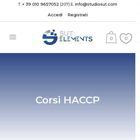
T.
+ 39 010 9657052
(207) E.
info@studiosut.com
Accedi
Registrati
0
0
(
)
Corsi HACCP