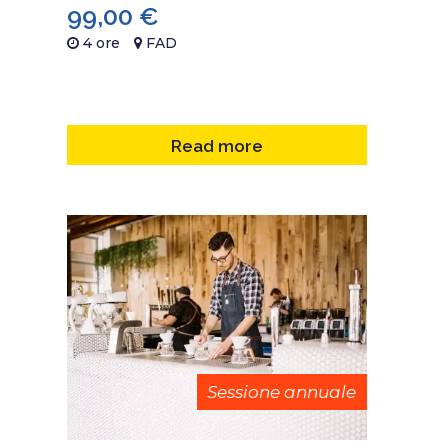
99,00
€
4 ore
FAD
Read more
Sessione annuale