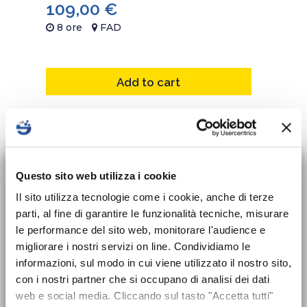
109,00
€
8 ore
FAD
Add to cart
×
Nuovo corso sulla
Questo sito web utilizza i cookie
sicurezza per Datori
Il sito utilizza tecnologie come i cookie, anche di terze
parti, al fine di garantire le funzionalità tecniche, misurare
di Lavoro disponibile!
le performance del sito web, monitorare l'audience e
migliorare i nostri servizi on line. Condividiamo le
08 Ottobre 2026
Dal 24 maggio 2025 entra in vigore
informazioni, sul modo in cui viene utilizzato il nostro sito,
l’obbligo formativo previsto dal nuovo
con i nostri partner che si occupano di analisi dei dati
Accordo Stato-Regioni 2025 che introduce
web e social media. Cliccando sul tasto "Accetta tutti"
CORSI PER LA SICUREZZA DEI