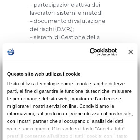
– partecipazione attiva dei
lavoratori: sistemi e metodi;
– documento di valutazione
dei rischi (D.V.R.);
– sistemi di Gestione della
sicurezza;
– obblighi connessi ai
contratti di appalto o
×
d’opera o di
Nuovo corso sulla
Questo sito web utilizza i cookie
somministrazione;
sicurezza per Datori
Il sito utilizza tecnologie come i cookie, anche di terze
– documento unico di
parti, al fine di garantire le funzionalità tecniche, misurare
valutazione dei rischi di
di Lavoro disponibile!
le performance del sito web, monitorare l'audience e
interferenza (D.U.V.R.I.);
migliorare i nostri servizi on line. Condividiamo le
– sistema di gestione delle
Dal 24 maggio 2025 entra in vigore
informazioni, sul modo in cui viene utilizzato il nostro sito,
emergenze (antincendio e
l’obbligo formativo previsto dal nuovo
con i nostri partner che si occupano di analisi dei dati
primo soccorso).
Accordo Stato-Regioni 2025 che introduce
web e social media. Cliccando sul tasto "Accetta tutti"
presti il consenso all'utilizzo di tutti i cookie; con il tasto
il corso di formazione sicurezza
per tutti i