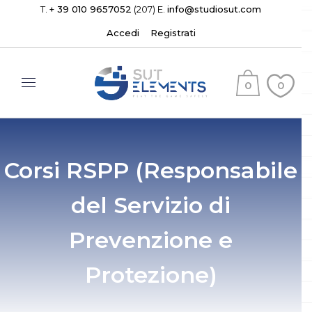
T.
+ 39 010 9657052
(207) E.
info@studiosut.com
Accedi
Registrati
0
0
(
)
Corsi RSPP (Responsabile
del Servizio di
Prevenzione e
Protezione)