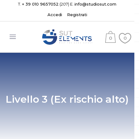
T.
+ 39 010 9657052
(207) E.
info@studiosut.com
Accedi
Registrati
0
0
(
)
Livello 3 (Ex rischio alto)