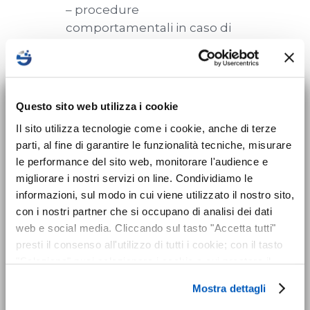
– procedure
comportamentali in caso di
principi di incendio;
– fasi della dinamica
dell’incendio.
×
Nuovo corso sulla
Questo sito web utilizza i cookie
sicurezza per Datori
Il sito utilizza tecnologie come i cookie, anche di terze
GESTIONE DELLE
parti, al fine di garantire le funzionalità tecniche, misurare
EMERGENZE ED
di Lavoro disponibile!
le performance del sito web, monitorare l'audience e
EVACUAZIONE:
migliorare i nostri servizi on line. Condividiamo le
– procedure di evacuazione;
Dal 24 maggio 2025 entra in vigore
informazioni, sul modo in cui viene utilizzato il nostro sito,
– chiamata ai vigli del fuoco.
l’obbligo formativo previsto dal nuovo
con i nostri partner che si occupano di analisi dei dati
Accordo Stato-Regioni 2025 che introduce
web e social media. Cliccando sul tasto "Accetta tutti"
presti il consenso all'utilizzo di tutti i cookie; con il tasto
il corso di formazione sicurezza
per tutti i
PROVA PRATICA:
"Seleziona" puoi selezionare i cookie a cui prestare il
datori di lavoro
. I datori di lavoro già in
– presa visione e
consenso; con il tasto "Rifiuta" o cliccando la “X” in alto a
carica al momento dell’entrata in vigore
Mostra dettagli
chiarimenti sugli estintori
destra puoi continuare la navigazione solo con l'utilizzo
hanno 24 mesi di tempo (entro il 24
portatili;