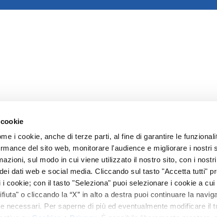
 cookie
ome i cookie, anche di terze parti, al fine di garantire le funzionali
rmance del sito web, monitorare l'audience e migliorare i nostri 
azioni, sul modo in cui viene utilizzato il nostro sito, con i nostr
ei dati web e social media. Cliccando sul tasto "Accetta tutti" pre
ti i cookie; con il tasto "Seleziona" puoi selezionare i cookie a cui
ifiuta" o cliccando la “X” in alto a destra puoi continuare la navi
kie necessari. Per saperne di più ed eventualmente modificare il t