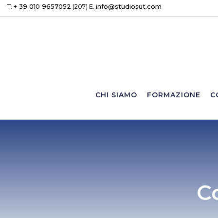
T.
+ 39 010 9657052
(207) E.
info@studiosut.com
CHI SIAMO
FORMAZIONE
C
C