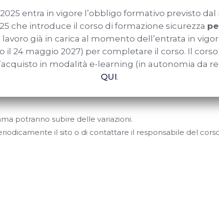
;
2025 entra in vigore l’obbligo formativo previsto da
 delle targhe segnaletiche in dotazione delle gru p
25 che introduce il corso di formazione sicurezza
per
nite dal costruttore;
 di lavoro già in carica al momento dell’entrata in vi
ca e di regolazione dei dispositivi limitatori, indicator
o il 24 maggio 2027) per completare il corso. Il cors
nto, il posizionamento e la stabilizzazione;
l’acquisto in modalità e-learning (in autonomia da 
rischi: analisi e valutazione dei rischi più ricorrenti ne
QUI
.
amma potranno subire delle variazioni.
riodicamente il sito o di contattare il responsabile del cors