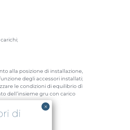
carichi;
to alla posizione di installazione,
nzione degli accessori installati;
zare le condizioni di equilibrio dì
to dell’insieme gru con carico
×
tabilità;
ri di