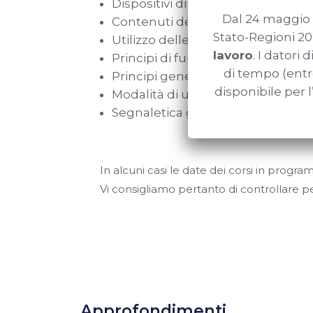
Dispositivi di comando a distanza
Dal 24 maggio 
Contenuti delle documentazioni e
Stato-Regioni 20
Utilizzo delle tabelle di carico for
lavoro
. I datori
Principi di funzionamento, di verifi
di tempo (entr
Principi generali per il trasferime
disponibile per 
Modalità di utilizzo in sicurezza e 
Segnaletica gestuale;
In alcuni casi le date dei corsi in progr
Vi consigliamo pertanto di controllare pe
Approfondimenti