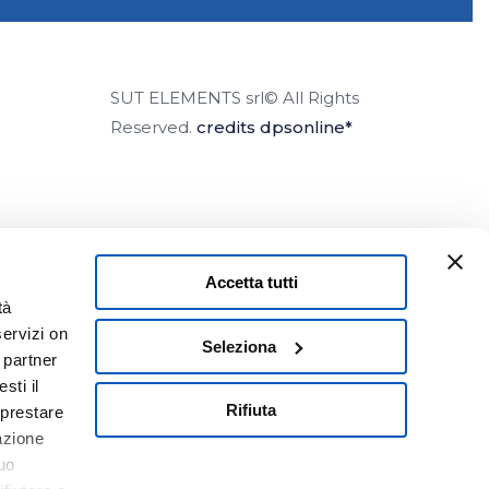
SUT ELEMENTS srl© All Rights
Reserved.
credits dpsonline*
Accetta tutti
tà
servizi on
Seleziona
i partner
sti il
Rifiuta
 prestare
gazione
uo