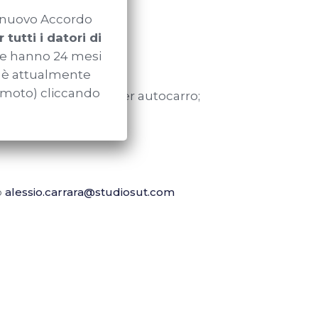
l nuovo Accordo
er autocarro;
 tutti i datori di
gore hanno 24 mesi
i, di controllo;
o è attualmente
remoto) cliccando
ll’utilizzo delle gru per autocarro;
o
alessio.carrara@studiosut.com