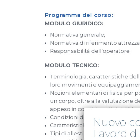
Programma del corso:
MODULO GIURIDICO:
Normativa generale;
Normativa di riferimento attrezza
Responsabilità dell’operatore;
MODULO TECNICO:
Terminologia, caratteristiche dell
loro movimenti e equipaggiamenti 
Nozioni elementari di fisica per p
un corpo, oltre alla valutazione 
appeso in condizioni di stabilità;
Condizioni di stabilità di una gru 
Nuovo cor
Caratteristiche principali e princ
Lavoro di
Tipi di allestimento ed organi di 