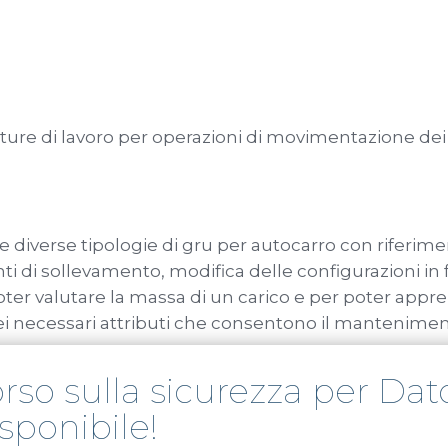
ture di lavoro per operazioni di movimentazione dei 
e diverse tipologie di gru per autocarro con riferimen
di sollevamento, modifica delle configurazioni in fu
oter valutare la massa di un carico e per poter apprez
dei necessari attributi che consentono il mantenimen
per autocarro: fattori ed elementi che influenzano la s
so sulla sicurezza per Dato
ipali componenti delle gru per autocarro;
sponibile!
presa;