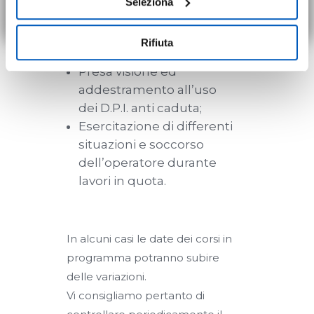
Seleziona
autonomia da remoto) cliccando
QUI
.
consenso in qualsiasi momento, accedendo al pannello
operatore;
Mostra Dettagli.
Verifica e manutenzione
Rifiuta
dei D.P.I.;
Presa visione ed
addestramento all’uso
dei D.P.I. anti caduta;
Esercitazione di differenti
situazioni e soccorso
dell’operatore durante
lavori in quota.
In alcuni casi le date dei corsi in
programma potranno subire
delle variazioni.
Vi consigliamo pertanto di