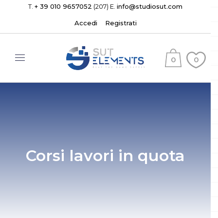
T.
+ 39 010 9657052
(207) E.
info@studiosut.com
Accedi
Registrati
0
0
(
)
Corsi lavori in quota