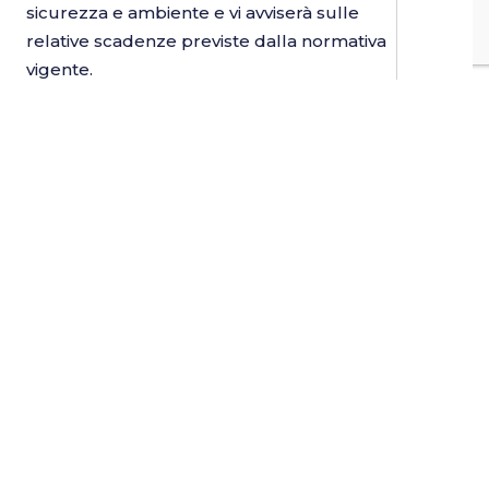
sicurezza e ambiente e vi avviserà sulle
relative scadenze previste dalla normativa
vigente.
Informazioni utili
Cookies
Informativa sulla privacy
Termini e Condizioni
Condizioni generali di adesione
Seguici su