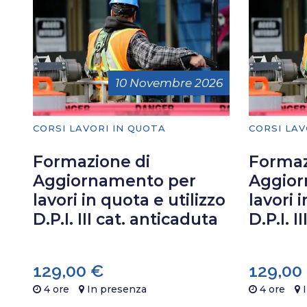
10 Novembre 2026
CORSI LAVORI IN QUOTA
CORSI LAV
Formazione di
Formaz
Aggiornamento per
Aggior
lavori in quota e utilizzo
lavori 
D.P.I. III cat. anticaduta
D.P.I. I
129,00
€
129,00
4 ore
In presenza
4 ore
I