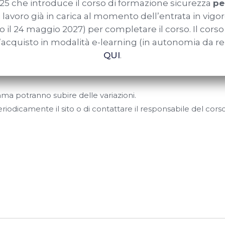
25 che introduce il corso di formazione sicurezza
per
uta di un operatore;
 di lavoro già in carica al momento dell’entrata in vi
;
o il 24 maggio 2027) per completare il corso. Il cors
’uso dei D.P.I. anti caduta;
l’acquisto in modalità e-learning (in autonomia da 
oni e soccorso dell’operatore durante lavori in quota.
QUI
.
amma potranno subire delle variazioni.
riodicamente il sito o di contattare il responsabile del cors