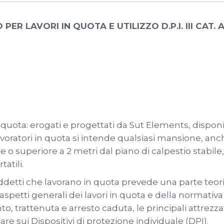
R LAVORI IN QUOTA E UTILIZZO D.P.I. III CAT.
 quota: erogati e progettati da Sut Elements, disponib
avoratori in quota si intende qualsiasi mansione, anch
ale o superiore a 2 metri dal piano di calpestio stab
atili.
 addetti che lavorano in quota prevede una parte teori
aspetti generali dei lavori in quota e della normativa 
 trattenuta e arresto caduta, le principali attrezzatu
re sui Dispositivi di protezione individuale (DPI).