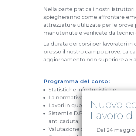
Nella parte pratica i nostri istruttori
spiegheranno come affrontare emer
attrezzature utilizzate per le prove
manutenute e verificate da tecnici q
La durata dei corsi per lavoratori in
presso il nostro campo prove. La c
aggiornamento non superiore a 5 ann
Programma del corso:
Statistiche infortunistiche;
La normativa in materia di salute e
Nuovo cor
Lavori in quota;
Lavoro di
Sistemi e D.P.I. di III categoria a
anti caduta;
Valutazione dei rischi di caduta dal
Dal 24 maggio 