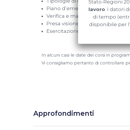
Tipologie di cadute;
Stato-Regioni 20
Piano d’emergenza in caso di cad
lavoro
. I datori
Verifica e manutenzione dei D.P.I.
di tempo (entr
Presa visione ed addestramento all
disponibile per 
Esercitazione di differenti situazi
In alcuni casi le date dei corsi in progr
Vi consigliamo pertanto di controllare pe
Approfondimenti