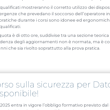
 qualificati mostreranno il corretto utilizzo dei disposi
genze che prevedano il soccorso dell’operatore inf
 pratiche durante i corsi sono idonee ed ergonomiche 
ualificati.
 quota è di otto ore, suddivise tra una sezione teorica 
adenza degli aggiornamenti non è normata, ma è con
i che sia rivolto soprattutto alla prova pratica.
 sicurezza applicata ai lavori in quota;
so sulla sicurezza per Dato
sponibile!
nti caduta: illustrazione tecnica delle varie tipologie 
l’alto;
2025 entra in vigore l’obbligo formativo previsto da