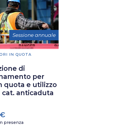
Sessione annuale
ORI IN QUOTA
ione di
namento per
in quota e utilizzo
II cat. anticaduta
€
n presenza