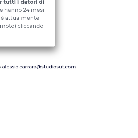
 tutti i datori di
gore hanno 24 mesi
o è attualmente
remoto) cliccando
o
alessio.carrara@studiosut.com