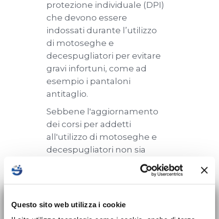
protezione individuale (DPI)
che devono essere
indossati durante l’utilizzo
di motoseghe e
decespugliatori per evitare
gravi infortuni, come ad
esempio i pantaloni
antitaglio.
Sebbene l'aggiornamento
dei corsi per addetti
all'utilizzo di motoseghe e
decespugliatori non sia
obbligatorio per legge,
riteniamo imprescindibile
riprendere periodicamente
×
i concetti legati alla
Nuovo corso sulla
Questo sito web utilizza i cookie
sicurezza di queste