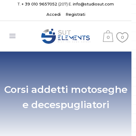
T.
+ 39 010 9657052
(207) E.
info@studiosut.com
Accedi
Registrati
0
0
(
)
Corsi addetti motoseghe
e decespugliatori