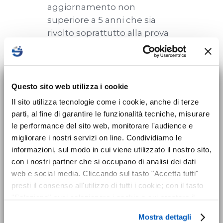
aggiornamento non
superiore a 5 anni che sia
rivolto soprattutto alla prova
pratica.
×
Programma del corso:
Nuovo corso sulla
Questo sito web utilizza i cookie
– Piano d’emergenza in
sicurezza per Datori
Il sito utilizza tecnologie come i cookie, anche di terze
caso di caduta di un
parti, al fine di garantire le funzionalità tecniche, misurare
di Lavoro disponibile!
operatore;
le performance del sito web, monitorare l'audience e
– Verifica e manutenzione
migliorare i nostri servizi on line. Condividiamo le
dei D.P.I.;
Dal 24 maggio 2025 entra in vigore
informazioni, sul modo in cui viene utilizzato il nostro sito,
– Presa visione ed
l’obbligo formativo previsto dal nuovo
con i nostri partner che si occupano di analisi dei dati
addestramento all’uso dei
Accordo Stato-Regioni 2025 che introduce
web e social media. Cliccando sul tasto "Accetta tutti"
D.P.I. anti caduta;
presti il consenso all'utilizzo di tutti i cookie; con il tasto
il corso di formazione sicurezza
per tutti i
"Seleziona" puoi selezionare i cookie a cui prestare il
– Esercitazione di differenti
datori di lavoro
. I datori di lavoro già in
consenso; con il tasto "Rifiuta" o cliccando la “X” in alto a
situazioni e soccorso
carica al momento dell’entrata in vigore
Mostra dettagli
destra puoi continuare la navigazione solo con l'utilizzo