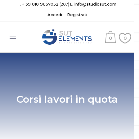
T.
+ 39 010 9657052
(207) E.
info@studiosut.com
Accedi
Registrati
0
0
(
)
Corsi lavori in quota