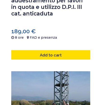
addestramento per lavori
in quota e utilizzo D.P.I. III
cat. anticaduta
189,00
€
8 ore
FAD e presenza
Add to cart