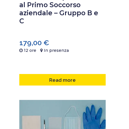
al Primo Soccorso
aziendale – Gruppo B e
C
179,00
€
12 ore
In presenza
Read more