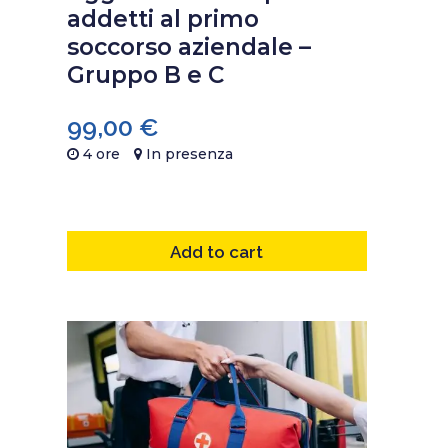
addetti al primo
soccorso aziendale –
Gruppo B e C
99,00
€
4 ore
In presenza
Add to cart