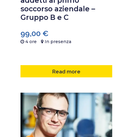
addetti al primo
soccorso aziendale –
Gruppo B e C
99,00
€
4 ore
In presenza
Read more