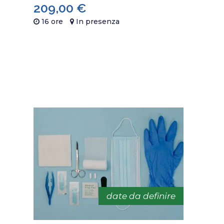
209,00
€
16 ore
In presenza
date da definire