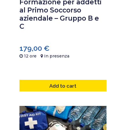
Formazione per addetti
al Primo Soccorso
aziendale – Gruppo B e
C
179,00
€
12 ore
In presenza
Add to cart