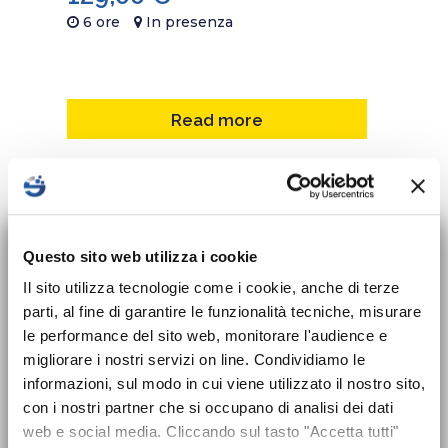
6 ore
In presenza
Read more
×
Nuovo corso sulla
Questo sito web utilizza i cookie
sicurezza per Datori
Il sito utilizza tecnologie come i cookie, anche di terze
parti, al fine di garantire le funzionalità tecniche, misurare
di Lavoro disponibile!
le performance del sito web, monitorare l'audience e
migliorare i nostri servizi on line. Condividiamo le
Sessione annuale
Dal 24 maggio 2025 entra in vigore
informazioni, sul modo in cui viene utilizzato il nostro sito,
l’obbligo formativo previsto dal nuovo
con i nostri partner che si occupano di analisi dei dati
Accordo Stato-Regioni 2025 che introduce
web e social media. Cliccando sul tasto "Accetta tutti"
CORSI PRIMO SOCCORSO AZIENDALE