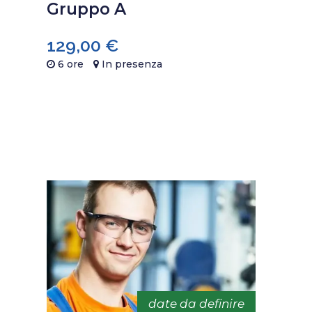
Gruppo A
129,00
€
6 ore
In presenza
date da definire